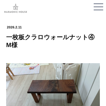
メ
ニ
ュ
ー
2026.2.11
開
一枚板クラロウォールナット④
閉
M様