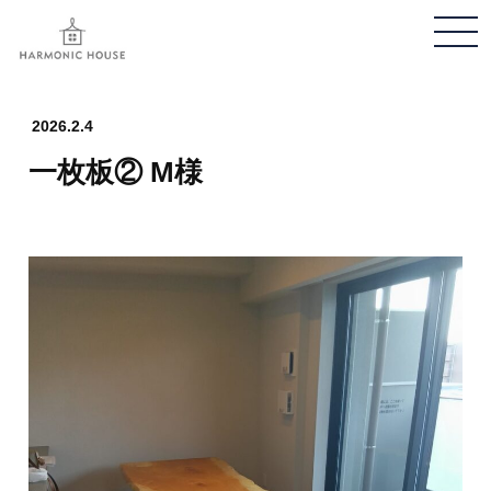
メ
ニ
ュ
ー
2026.2.4
開
一枚板② M様
閉