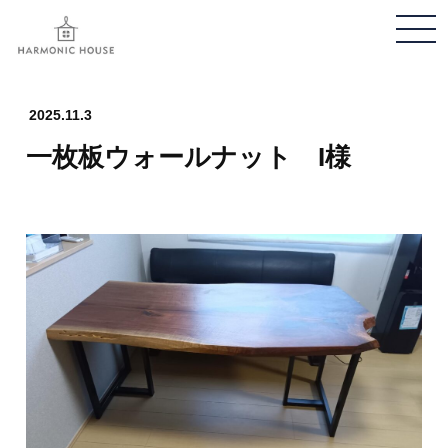
メ
ニ
ュ
ー
2025.11.3
開
一枚板ウォールナット I様
閉