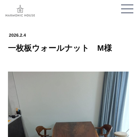
メ
ニ
ュ
ー
2026.2.4
開
一枚板ウォールナット M様
閉