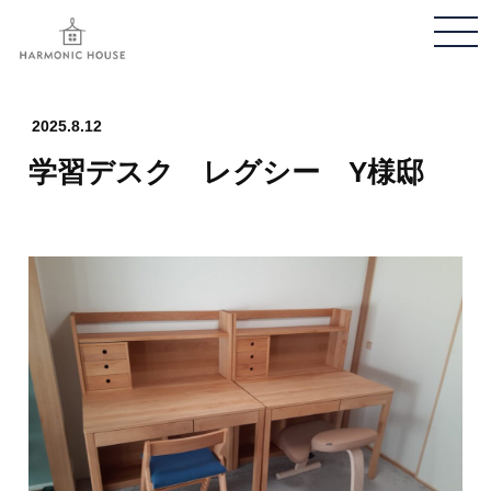
メ
ニ
ュ
ー
2025.8.12
開
学習デスク レグシー Y様邸
閉