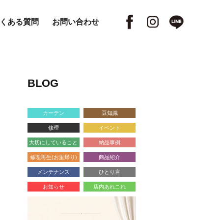
くある質問
お問い合わせ
BLOG
カーテン
豆知識
修理
イベント
大切にしていること
納品事例
修理再生(お里帰り)
商品紹介
メンテナンス
ひとり言
お知らせ
店内あれこれ