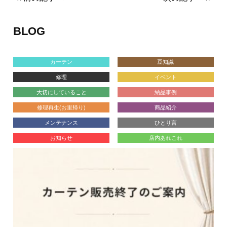
BLOG
カーテン
豆知識
修理
イベント
大切にしていること
納品事例
修理再生(お里帰り)
商品紹介
メンテナンス
ひとり言
お知らせ
店内あれこれ