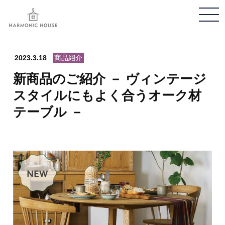
メ
ニ
ュ
ー
2023.3.18
商品紹介
開
新商品のご紹介 － ヴィンテージ
閉
スタイルにもよく合うオーク材
テーブル －