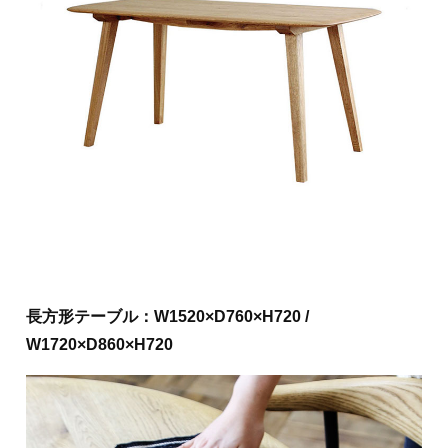
長方形テーブル：W1520×D760×H720 /
W1720×D860×H720