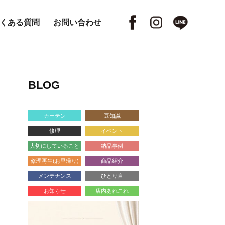
くある質問
お問い合わせ
BLOG
カーテン
豆知識
修理
イベント
大切にしていること
納品事例
修理再生(お里帰り)
商品紹介
メンテナンス
ひとり言
お知らせ
店内あれこれ