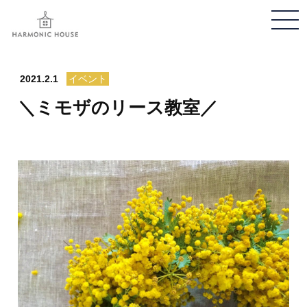
メ
ニ
ュ
ー
2021.2.1
イベント
開
＼ミモザのリース教室／
閉