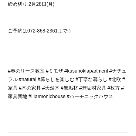
締め切り:2月28日(月)
ご予約は072-868-2361まで:）
#春のリース教室 #ミモザ #kusunokiapartment #ナチュ
ラル #natural #暮らしを楽しむ #丁寧な暮らし #北欧 #
家具 #木の家具 #天然木 #無垢材 #無垢材家具 #枚方 #
家具団地 #Harmonichouse #ハーモニックハウス