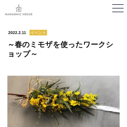
メ
ニ
ュ
ー
2022.2.11
イベント
開
～春のミモザを使ったワークシ
閉
ョップ～