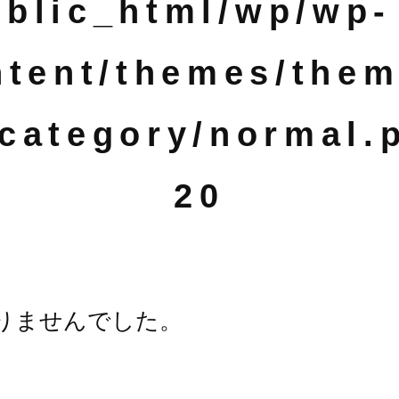
blic_html/wp/wp-
ntent/themes/them
category/normal.
20
りませんでした。