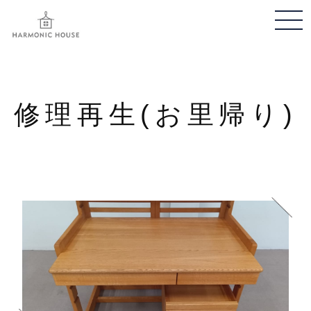
メ
ニ
ュ
ー
開
修理再生(お里帰り)
閉