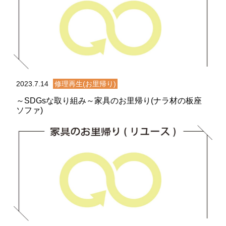
2023.7.14
修理再生(お里帰り)
～SDGsな取り組み～家具のお里帰り(ナラ材の板座
ソファ)