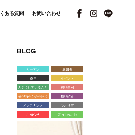
くある質問
お問い合わせ
BLOG
カーテン
豆知識
修理
イベント
大切にしていること
納品事例
修理再生(お里帰り)
商品紹介
メンテナンス
ひとり言
お知らせ
店内あれこれ