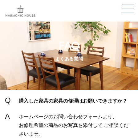
メ
ニ
ュ
ー
FAQ
開
閉
よくある質問
Q
購入した家具の家具の修理はお願いできますか？
A
ホームページのお問い合わせフォームより、
お修理希望の商品のお写真を添付して ご相談くだ
さいませ。