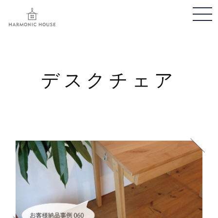
メ
ニ
ュ
ー
開
デスクチェア
閉