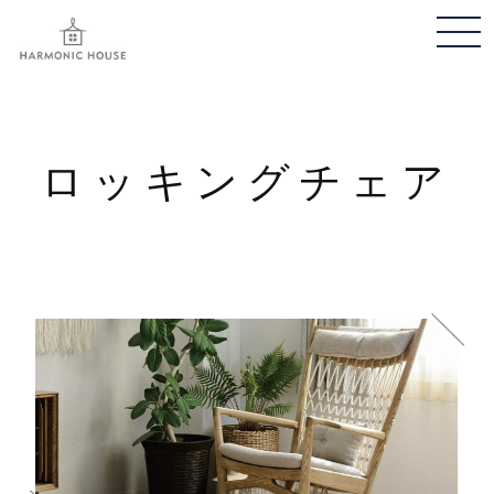
メ
ニ
ュ
ー
開
ロッキングチェア
閉