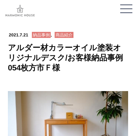
メ
ニ
ュ
,
ー
2021.7.21
納品事例
商品紹介
開
アルダー材カラーオイル塗装オ
閉
リジナルデスク/お客様納品事例
054枚方市Ｆ様