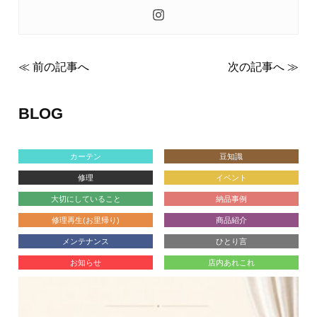
≪ 前の記事へ
次の記事へ ≫
BLOG
カーテン
豆知識
修理
イベント
大切にしていること
納品事例
修理再生(お里帰り)
商品紹介
メンテナンス
ひとり言
お知らせ
店内あれこれ