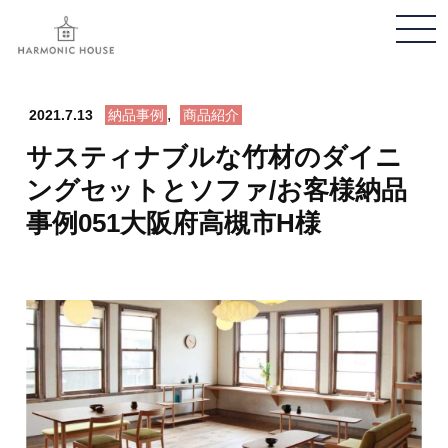
メ
ニ
ュ
,
ー
2021.7.13
納品事例
商品紹介
開
サスティナブルな竹材のダイニ
閉
ングセットとソファ/お客様納品
事例051大阪府高槻市H様