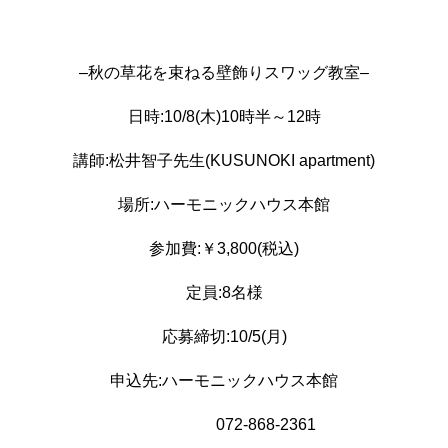
–
秋の草花を束ねる壁飾りスワッグ教室
–
日時
:10/8(
木
)10
時半～
12
時
講師
:
松井智子先生
(KUSUNOKI apartment)
場所
:
ハーモニックハウス本館
参加費
:
￥
3,800(
税込
)
定員
:8
名様
応募締切
:10/5(
月
)
申込先
:
ハーモニックハウス本館
072-868-2361