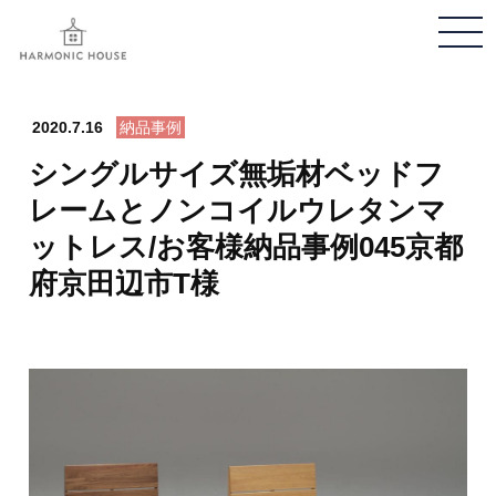
メ
ニ
ュ
ー
2020.7.16
納品事例
開
シングルサイズ無垢材ベッドフ
閉
レームとノンコイルウレタンマ
ットレス/お客様納品事例045京都
府京田辺市T様