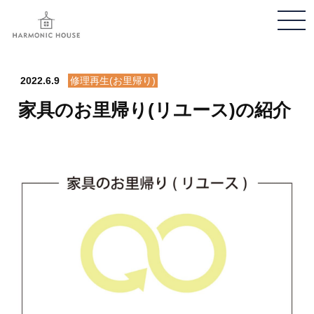
メ
ニ
ュ
ー
2022.6.9
修理再生(お里帰り)
開
家具のお里帰り(リユース)の紹介
閉