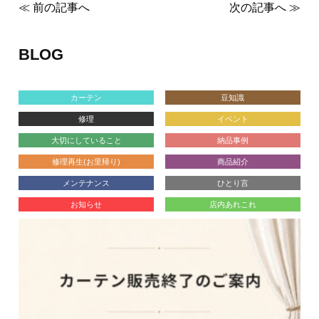
≪ 前の記事へ
次の記事へ ≫
BLOG
カーテン
豆知識
修理
イベント
大切にしていること
納品事例
修理再生(お里帰り)
商品紹介
メンテナンス
ひとり言
お知らせ
店内あれこれ