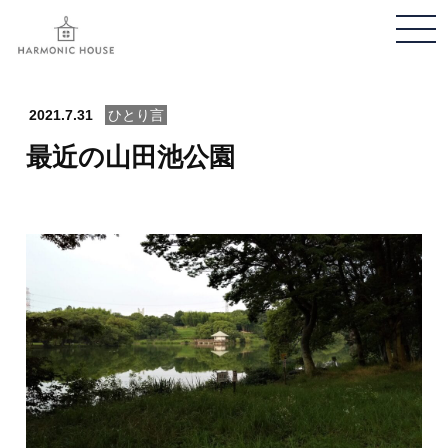
メ
ニ
ュ
ー
2021.7.31
ひとり言
開
最近の山田池公園
閉