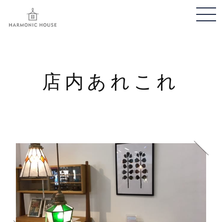
メ
ニ
ュ
ー
開
店内あれこれ
閉