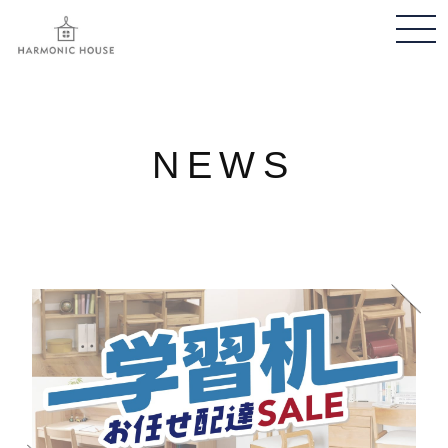
メ
ニ
ュ
ー
開
NEWS
閉