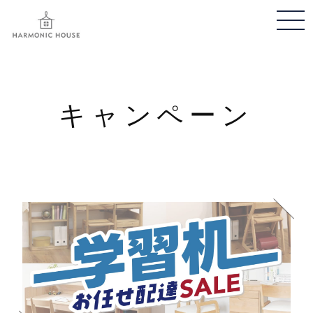
メ
ニ
ュ
ー
開
キャンペーン
閉