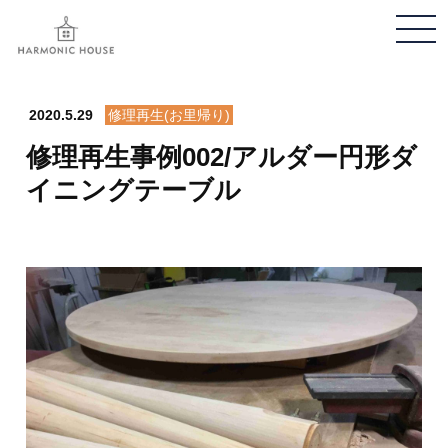
メ
ニ
ュ
ー
2020.5.29
修理再生(お里帰り)
開
修理再生事例002/アルダー円形ダ
閉
イニングテーブル