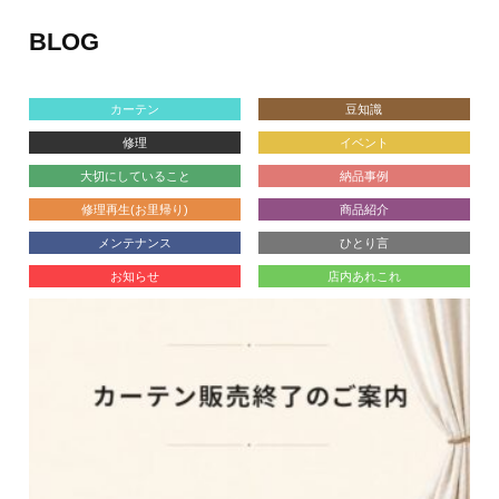
BLOG
カーテン
豆知識
修理
イベント
大切にしていること
納品事例
修理再生(お里帰り)
商品紹介
メンテナンス
ひとり言
お知らせ
店内あれこれ