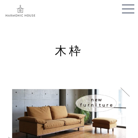
メ
ニ
ュ
ー
開
木枠
閉