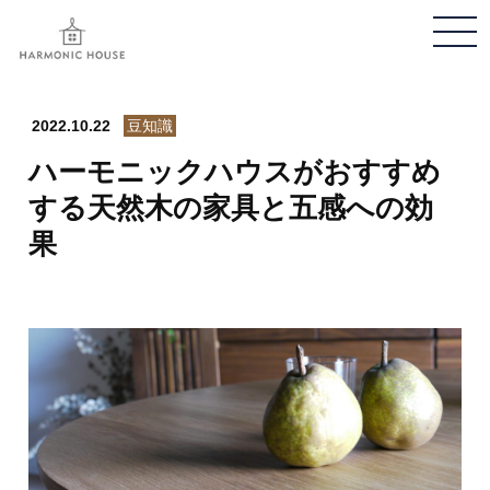
メ
ニ
ュ
ー
2022.10.22
豆知識
開
ハーモニックハウスがおすすめ
閉
する天然木の家具と五感への効
果