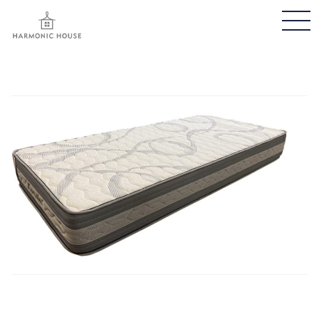
メ
ニ
ュ
ー
開
閉