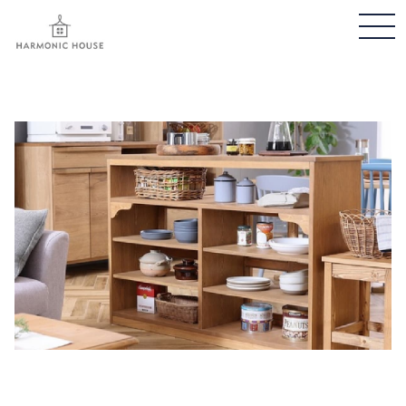
メ
ニ
ュ
ー
開
閉