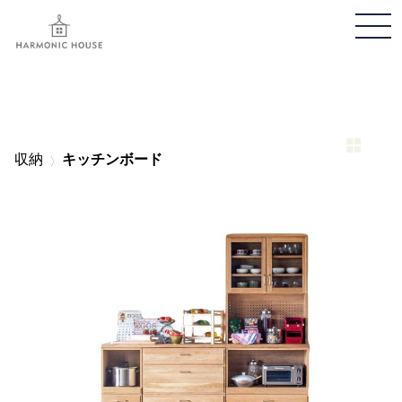
メ
ニ
ュ
ー
開
閉
収納
キッチンボード