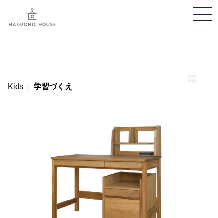
メ
ニ
ュ
ー
開
閉
Kids
学習づくえ