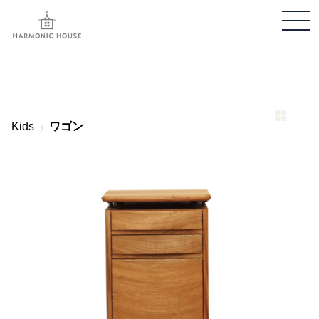
メ
ニ
ュ
ー
開
閉
Kids
ワゴン