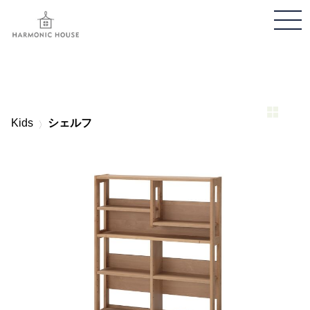
メ
ニ
ュ
ー
開
閉
Kids
シェルフ