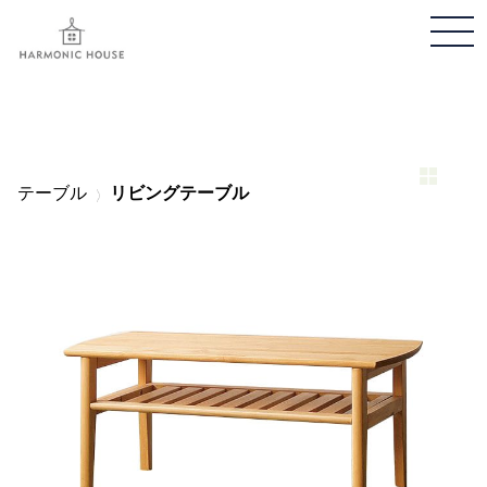
メ
ニ
ュ
ー
開
閉
テーブル
リビングテーブル